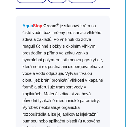
®
Aqua
Stop
Cream
je silanový krém na
čistě vodní bázi určený pro sanaci vlhkého
zdiva a základů. Po vniknutí do zdiva
reagují účinné složky s okolním vlhkým
prostředím a přímo ve zdivu vzniká
hydrofobní polymerní silikonová pryskyřice,
která není rozpustná ani dispergovatelná ve
vodě a vodu odpuzuje. Vytváří trvalou
clonu, jež brání pronikání vlhkosti v kapalné
formě a přerušuje transport vody v
kapilárách. Materiál zdiva si zachová
původní fyzikálně-mechanické parametry.
Výrobek neobsahuje organická
rozpouštědla a lze jej aplikovat injektážní
pumpou nebo aplikační pistolí (u tubového