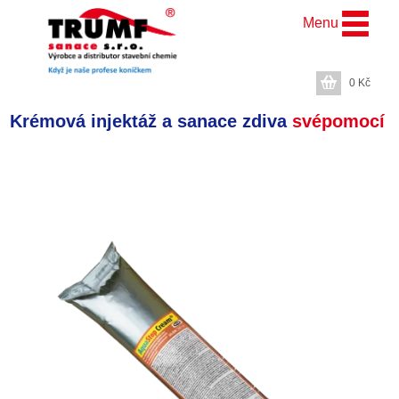
Menu
0
Kč
Krémová injektáž a sanace zdiva
svépomocí