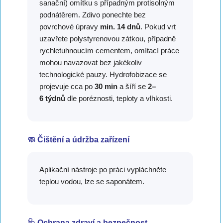
sanační) omítku s případným protisolným
podnátěrem. Zdivo ponechte bez
povrchové úpravy
min. 14 dnů
. Pokud vrt
uzavřete polystyrenovou zátkou, případně
rychletuhnoucím cementem, omítací práce
mohou navazovat bez jakékoliv
technologické pauzy. Hydrofobizace se
projevuje cca po
30 min
a šíří se
2–
6 týdnů
dle poréznosti, teploty a vlhkosti.
🧼 Čištění a údržba zařízení
Aplikační nástroje po práci vypláchněte
teplou vodou, lze se saponátem.
🩺 Ochrana zdraví a bezpečnost