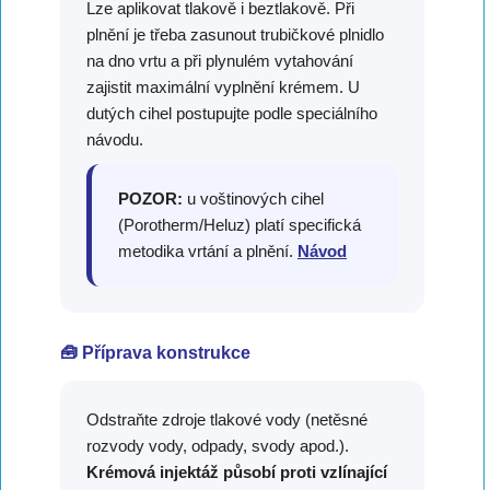
Lze aplikovat tlakově i beztlakově. Při
plnění je třeba zasunout trubičkové plnidlo
na dno vrtu a při plynulém vytahování
zajistit maximální vyplnění krémem. U
dutých cihel postupujte podle speciálního
návodu.
POZOR:
u voštinových cihel
(Porotherm/Heluz) platí specifická
metodika vrtání a plnění.
Návod
🧰 Příprava konstrukce
Odstraňte zdroje tlakové vody (netěsné
rozvody vody, odpady, svody apod.).
Krémová injektáž působí proti vzlínající