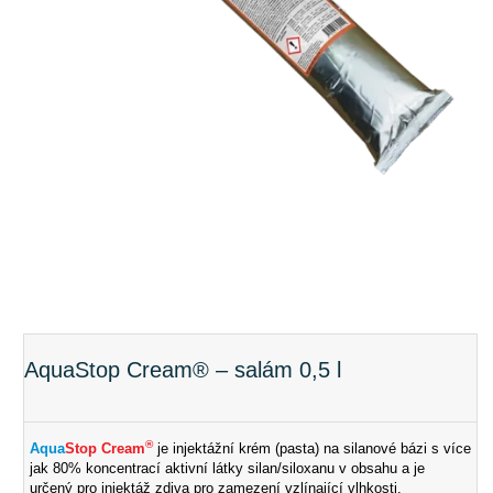
AquaStop Cream® – salám 0,5 l
®
Aqua
Stop Cream
je injektážní krém (pasta) na silanové bázi s více
jak 80% koncentrací aktivní látky silan/siloxanu v obsahu a je
určený pro injektáž zdiva pro zamezení vzlínající vlhkosti.