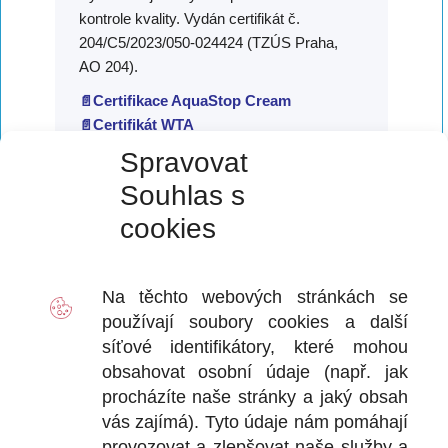
kontrole kvality. Vydán certifikát č.
204/C5/2023/050-024424 (TZÚS Praha,
AO 204).
Certifikace AquaStop Cream
📄
Certifikát WTA
📄
Spravovat
Souhlas s
✅ Z technického listu
🔗
cookies
Informace uvedené v tomto technickém
listu se opírají o naše nejlepší znalosti a
Na těchto webových stránkách se
zkušenosti podložené výsledky
používají soubory
cookies
a další
laboratorních zkoušek, praktických testů a
síťové identifikátory, které mohou
certifikací státní zkušebny TZÚS a nejvyšší
obsahovat osobní údaje (např. jak
německé zkušební autority WTA.
procházíte naše stránky a jaký obsah
Vzhledem k tomu, že je výrobek aplikován
vás zajímá). Tyto údaje nám pomáhají
mimo dosah naší kontroly, ručíme
provozovat a zlepšovat naše služby a