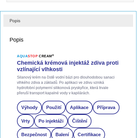
Popis
Popis
®
AQUA
STOP
CREAM
Chemická krémová injektáž zdiva proti
vzlínající vlhkosti
Silanový krém na čistě vodní bázi pro dlouhodobou sanaci
vlhkého zdiva a základů. Po aplikaci ve zdivu vzniká
hydrofobní polymerní silikonová pryskyřice, která trvale
přeruší transport kapalné vody v kapilárách.
Výhody
Použití
Aplikace
Příprava
Vrty
Po injektáži
Čištění
Bezpečnost
Balení
Certifikace