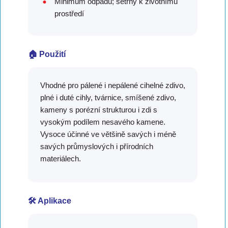
Minimum odpadu; šetrný k životnímu
prostředí
🏠 Použití
Vhodné pro pálené i nepálené cihelné zdivo,
plné i duté cihly, tvárnice, smíšené zdivo,
kameny s porézní strukturou i zdi s
vysokým podílem nesavého kamene.
Vysoce účinné ve většině savých i méně
savých průmyslových i přírodních
materiálech.
🛠️ Aplikace