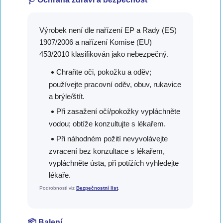
Výrobek není dle nařízení EP a Rady (ES)
1907/2006 a nařízení Komise (EU)
453/2010 klasifikován jako nebezpečný.
Chraňte oči, pokožku a oděv;
používejte pracovní oděv, obuv, rukavice
a brýle/štít.
Při zasažení očí/pokožky vypláchněte
vodou; obtíže konzultujte s lékařem.
Při náhodném požití nevyvolávejte
zvracení bez konzultace s lékařem,
vypláchněte ústa, při potížích vyhledejte
lékaře.
Podrobnosti viz
Bezpečnostní list
.
📦 Balení