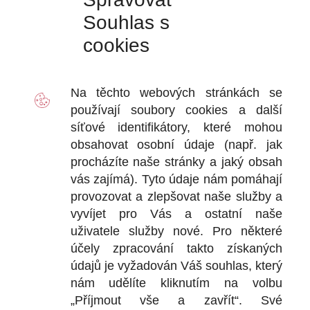
Souhlas s
cookies
EAN:
8590804005889
Katalogové číslo: TR-MP-034
230
Kč
vč. DPH
CENA:
Přidat do košíku
Na těchto webových stránkách se
Nákoleníky
množství
používají soubory
cookies
a další
EAN:
8590804005889
SKU:
TR-MP-034
Kategorie:
Doplňky k inje
síťové identifikátory, které mohou
obsahovat osobní údaje (např. jak
procházíte naše stránky a jaký obsah
vás zajímá). Tyto údaje nám pomáhají
provozovat a zlepšovat naše služby a
vyvíjet pro Vás a ostatní naše
uživatele služby nové. Pro některé
účely zpracování takto získaných
údajů je vyžadován Váš souhlas, který
nám udělíte kliknutím na volbu
ZPĚT DO E-SHOPU
„Příjmout vše a zavřít“. Své