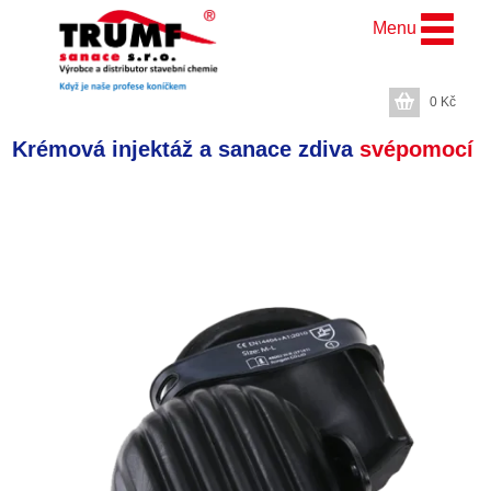
Menu
0
Kč
Krémová injektáž a sanace zdiva
svépomocí