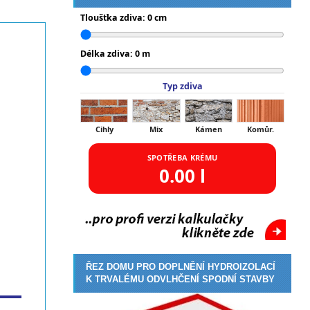
Tloušťka zdiva:
0
cm
Délka zdiva:
0
m
Typ zdiva
Cihly
Mix
Kámen
Komůr.
SPOTŘEBA KRÉMU
0.00
l
ŘEZ DOMU PRO DOPLNĚNÍ HYDROIZOLACÍ
K TRVALÉMU ODVLHČENÍ SPODNÍ STAVBY