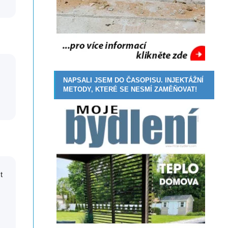
NAPSALI JSEM DO ČASOPISU. INJEKTÁŽNÍ
METODY, KTERÉ SE NESMÍ ZAMĚŇOVAT!
t