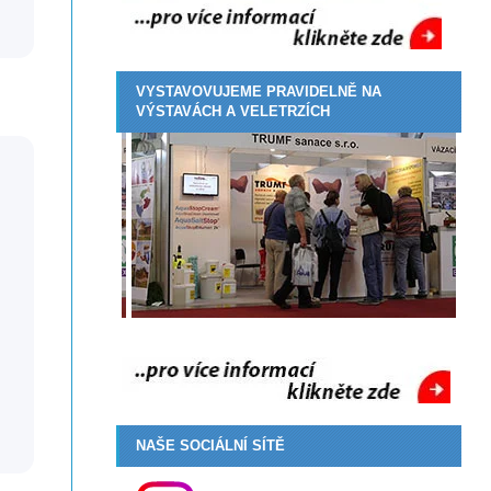
VYSTAVOVUJEME PRAVIDELNĚ NA
VÝSTAVÁCH A VELETRZÍCH
NAŠE SOCIÁLNÍ SÍTĚ