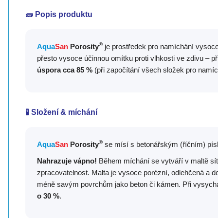
🧱 Popis produktu
®
Aqua
San
Porosity
je prostředek pro namíchání vysoc
přesto vysoce účinnou omítku proti vlhkosti ve zdivu – 
úspora cca 85 %
(při započítání všech složek pro namí
🧪 Složení & míchání
®
Aqua
San
Porosity
se mísí s betonářským (říčním) pí
Nahrazuje vápno!
Během míchání se vytváří v maltě síť
zpracovatelnost. Malta je vysoce porézní, odlehčená a d
méně savým povrchům jako beton či kámen. Při vysychá
o 30 %
.