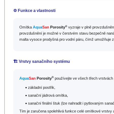
⚙️ Funkce a vlastnosti
®
Omítka
Aqua
San
Porosity
vyzraje v plně provzdušně
provzdušnění je možné v čerstvém stavu bezpečně nanáš
malta vysoce prodyšná pro vodní páru, čímž umožňuje zr
🏗️ Vrstvy sanačního systému
®
Aqua
San
Porosity
používejte ve všech třech vrstvác
základní postřik,
sanační jádrová omítka,
sanační finální štuk (lze nahradit i pytlovaným sa
Tím je zaručena spolehlivá funkce celé omítkové vrstvy