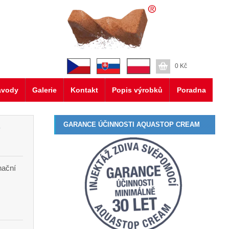
0
Kč
ávody
Galerie
Kontakt
Popis výrobků
Poradna
GARANCE ÚČINNOSTI AQUASTOP CREAM
í
nační