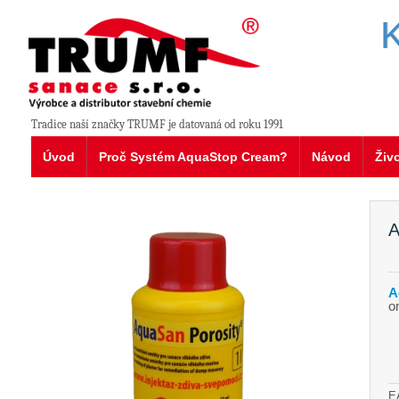
K
Tradice naší značky TRUMF je datovaná od roku 1991
Úvod
Proč Systém AquaStop Cream?
Návod
Živ
A
A
o
E