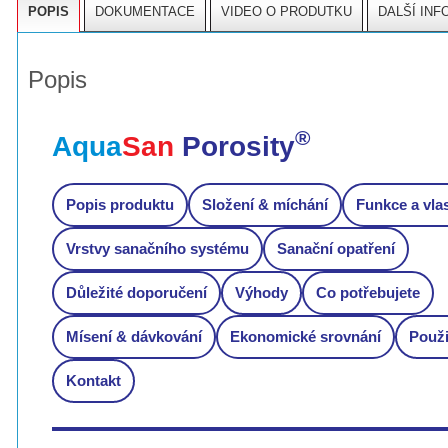
POPIS
DOKUMENTACE
VIDEO O PRODUTKU
DALŠÍ IN
Popis
®
Aqua
San
Porosity
Popis produktu
Složení & míchání
Funkce a vla
Vrstvy sanačního systému
Sanační opatření
Důležité doporučení
Výhody
Co potřebujete
Mísení & dávkování
Ekonomické srovnání
Použi
Kontakt