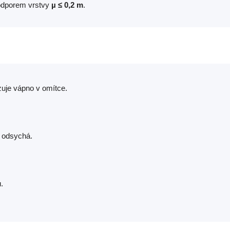
odporem vrstvy
µ ≤ 0,2 m
.
uje vápno v omítce.
 odsychá.
.