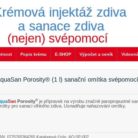
rémová injektáž zdiva
a sanace zdiva
(nejen) svépomocí
otnost
Popis krému
E-SHOP
Výpočet a ceník
Videon
quaSan Porosity® (1 l) sanační omítka svépomoc
®
qua
San
Porosity
je přípravek na výrobu značně paropropustné sa
mítky pro sanaci vlhkého zdiva. Usnadňuje nahazování omítky.
AN:
0725765364265
Katalogové číslo: AQ-SP-002