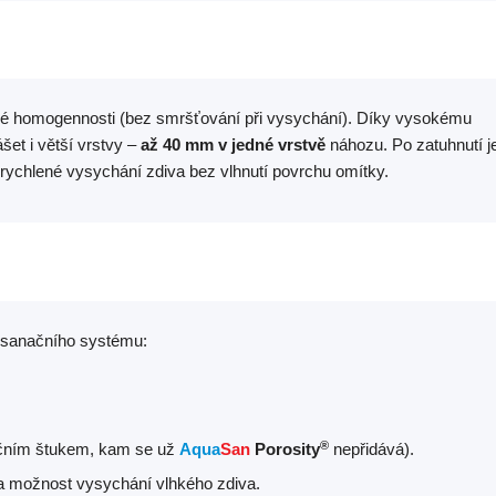
né homogennosti (bez smršťování při vysychání). Díky vysokému
et i větší vrstvy –
až 40 mm v jedné vrstvě
náhozu. Po zatuhnutí j
ychlené vysychání zdiva bez vlhnutí povrchu omítky.
h sanačního systému:
®
načním štukem, kam se už
Aqua
San
Porosity
nepřidává).
 a možnost vysychání vlhkého zdiva.