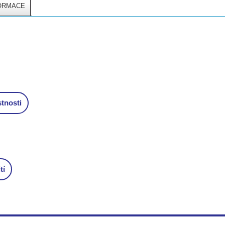
FORMACE
stnosti
tí