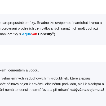
e paropropustné omítky. Snadno lze svépomocí namíchat levnou a
při porovnání prodejních cen pytlovaných sanačních malt vychází
®
chání omítky s
Aqua
San
Porosity
).
skem, cementem a vodou.
 velmi jemných vzduchových mikrobublinek, které zlepšují
obře přilnavá nejen k savému cihelnému podkladu, ale i k hladkým a
ní nemá tendenci se smršťovat a při mísení
nabývá na objemu až