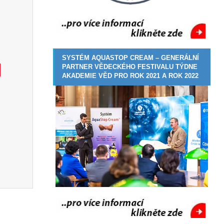
SYSTÉM AQUASTOP CREAM – GENERÁLNÍ
PARTNER VĚDECKÉHO FESTIVALU TÝDNE
AKADEMIE VĚD PRO ROK 2021 A ROK 2022
ity
,
Sanační omítka