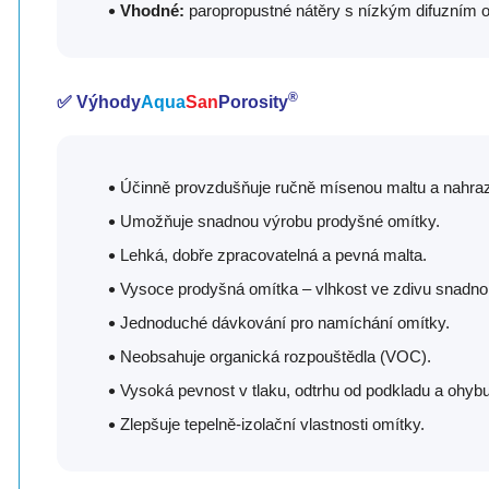
Vhodné:
paropropustné nátěry s nízkým difuzním 
®
✅ Výhody
Aqua
San
Porosity
Účinně provzdušňuje ručně mísenou maltu a nahraz
Umožňuje snadnou výrobu prodyšné omítky.
Lehká, dobře zpracovatelná a pevná malta.
Vysoce prodyšná omítka – vlhkost ve zdivu snadno
Jednoduché dávkování pro namíchání omítky.
Neobsahuje organická rozpouštědla (VOC).
Vysoká pevnost v tlaku, odtrhu od podkladu a ohybu
Zlepšuje tepelně-izolační vlastnosti omítky.