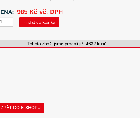
985
Kč
vč. DPH
ENA:
Přidat do košíku
uaSan
osity®
Tohoto zboží jsme prodali již: 4632 kusů
N:
0725765364265
SKU:
AQ-SP-002
Kategorie:
Sanační omítka
Štítky:
Poros
ační
tka
épomocí
žství
ZPĚT DO E-SHOPU