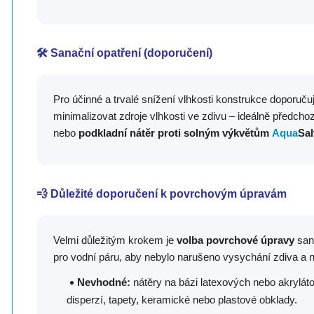
🛠️ Sanační opatření (doporučení)
Pro účinné a trvalé snížení vlhkosti konstrukce doporuč
minimalizovat zdroje vlhkosti ve zdivu – ideálně předchoz
nebo
podkladní nátěr proti solným výkvětům
Aqua
Sal
💨 Důležité doporučení k povrchovým úpravám
Velmi důležitým krokem je
volba povrchové úpravy
sano
pro vodní páru, aby nebylo narušeno vysychání zdiva a n
Nevhodné:
nátěry na bázi latexových nebo akryláto
disperzí, tapety, keramické nebo plastové obklady.