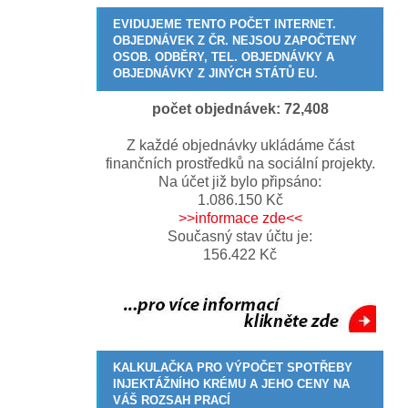
EVIDUJEME TENTO POČET INTERNET.
OBJEDNÁVEK Z ČR. NEJSOU ZAPOČTENY
OSOB. ODBĚRY, TEL. OBJEDNÁVKY A
OBJEDNÁVKY Z JINÝCH STÁTŮ EU.
počet objednávek:
72,410
Z každé objednávky ukládáme část
finančních prostředků na sociální projekty.
Na účet již bylo připsáno:
1.086.150 Kč
>>informace zde<<
Současný stav účtu je:
156.422 Kč
KALKULAČKA PRO VÝPOČET SPOTŘEBY
INJEKTÁŽNÍHO KRÉMU A JEHO CENY NA
VÁŠ ROZSAH PRACÍ