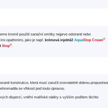
ujeme kromě použití sanační omítky nejprve odstranit nebo
®
ími opatřeními, jako je např.
krémová injektáž
Aqua
Stop Cream
®
t
Stop
.
vané konstrukce, která musí zaručit srovnatelně dobrou propustnos
ehromadila se vlhkost pod touto úpravou.
vých disperzí, vnitřní malířské nátěry s vyšším podílem těchto