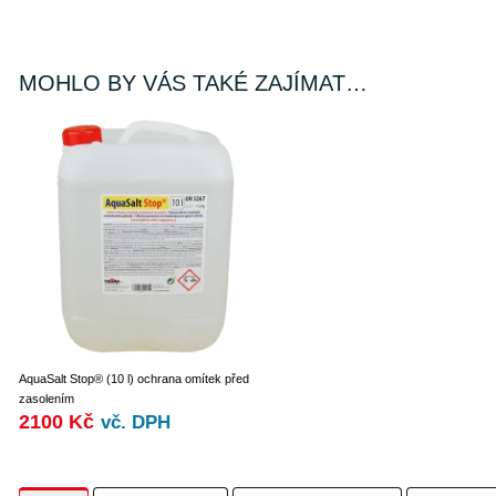
MOHLO BY VÁS TAKÉ ZAJÍMAT…
AquaSalt Stop® (10 l) ochrana omítek před
zasolením
2100
Kč
vč. DPH