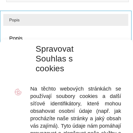
Popis
Popis
Spravovat
Profi vrták průměr 14 mm, délka 1000 mm, pracovní délka
950 mm, s upínáním SDS plus
Souhlas s
cookies
Na těchto webových stránkách se
používají soubory
cookies
a další
síťové identifikátory, které mohou
obsahovat osobní údaje (např. jak
procházíte naše stránky a jaký obsah
vás zajímá). Tyto údaje nám pomáhají