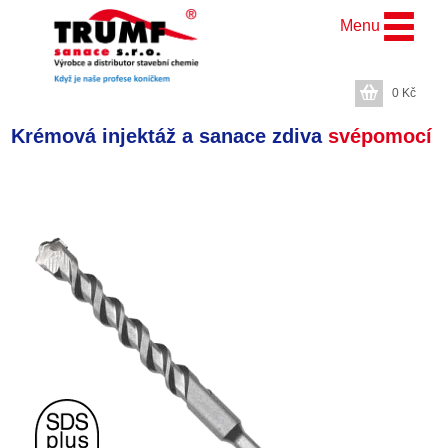
Menu
0
Kč
Krémová injektáž a sanace zdiva
svépomocí