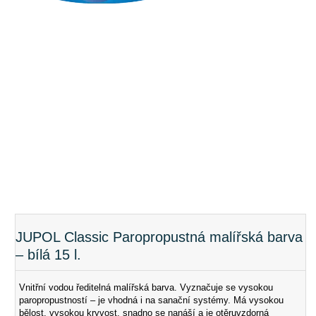
JUPOL Classic Paropropustná malířská barva
– bílá 15 l.
Vnitřní vodou ředitelná malířská barva. Vyznačuje se vysokou
paropropustností – je vhodná i na sanační systémy. Má vysokou
bělost, vysokou kryvost, snadno se nanáší a je otěruvzdorná