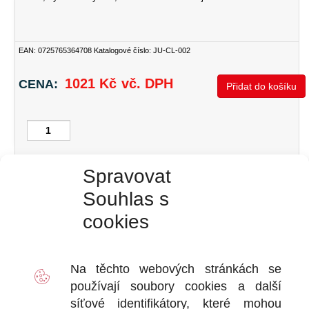
EAN:
0725765364708
Katalogové číslo: JU-CL-002
Kliknutím přijmete soubory cookies pro
tuto službu
1021
Kč
vč. DPH
CENA:
Přidat do košíku
JUPOL
Classic
EAN:
0725765364708
SKU:
JU-CL-002
Kategorie:
Sanační barva
Paropropustná
malířská
barva
–
Spravovat
bílá
15
Souhlas s
l.
množství
cookies
Na těchto webových stránkách se
ZPĚT DO E-SHOPU
používají soubory
cookies
a další
síťové identifikátory, které mohou