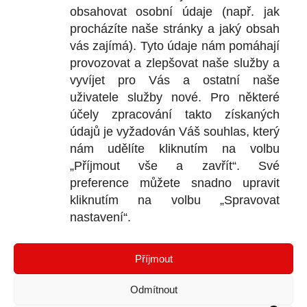
obsahovat osobní údaje (např. jak
procházíte naše stránky a jaký obsah
vás zajímá). Tyto údaje nám pomáhají
Popis
provozovat a zlepšovat naše služby a
vyvíjet pro Vás a ostatní naše
Popis
uživatele služby nové. Pro některé
Barva má mimořádně nízký obsah těkavých organických
účely zpracování takto získaných
látek (VOC < 2 g/l) – je šetrná k lidskému zdraví a životnímu
údajů je vyžadován Váš souhlas, který
prostředí. Může se nanášet na různé pevné, suché a čisté
nám udělíte kliknutím na volbu
podklady – štukové omítky stěn a stropů, beton,
„Příjmout vše a zavřít“. Své
sádrokartonové, vláknocementové a dřevotřískové desky,
reliéfní tapety. Podklad před prvním nátěrem natřeme
preference můžete snadno upravit
vodou rozředěnou AKRYL Emulzí (1 : 1). Zatřídění podle EN
kliknutím na volbu „Spravovat
13300: odolnost proti oděru za mokra: není odolný, kryvost:
nastavení“.
třída 3 při 10 m2/l, vzhled: mat.
Spotřeba:
Příjmout
150 – 190 ml/m2 ve dvou vrstvách, podle hrubosti a
savosti podkladu
Odmítnout