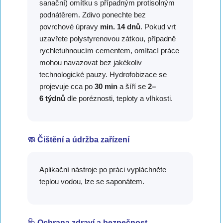
sanační) omítku s případným protisolným
podnátěrem. Zdivo ponechte bez
povrchové úpravy
min. 14 dnů
. Pokud vrt
uzavřete polystyrenovou zátkou, případně
rychletuhnoucím cementem, omítací práce
mohou navazovat bez jakékoliv
technologické pauzy. Hydrofobizace se
projevuje cca po
30 min
a šíří se
2–
6 týdnů
dle poréznosti, teploty a vlhkosti.
🧼 Čištění a údržba zařízení
Aplikační nástroje po práci vypláchněte
teplou vodou, lze se saponátem.
🩺 Ochrana zdraví a bezpečnost