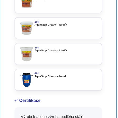
10 l
AquaStop Cream – kbelík
30 l
AquaStop Cream – kbelík
60 l
AquaStop Cream – barel
✅ Certifikace
Výrobek a jeho výroba podléhá stálé