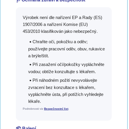
Výrobek není dle nařízení EP a Rady (ES)
1907/2006 a nařízení Komise (EU)
453/2010 klasifikován jako nebezpečný.
Chraňte oči, pokožku a oděv;
používejte pracovní oděv, obuv, rukavice
a brýle/štít.
Při zasažení očí/pokožky vypláchněte
vodou; obtíže konzultujte s lékařem.
Při náhodném požití nevyvolávejte
zvracení bez konzultace s lékařem,
vypláchněte ústa, při potížích vyhledejte
lékaře.
Podrobnosti viz
Bezpečnostní list
.
📦 Balení