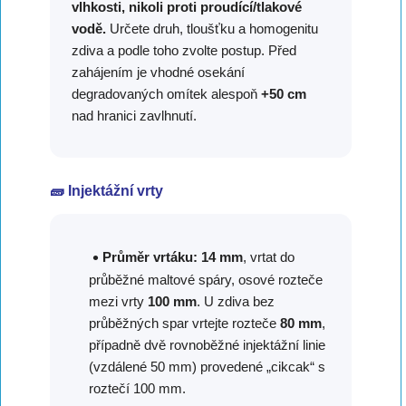
vlhkosti, nikoli proti proudící/tlakové
vodě.
Určete druh, tloušťku a homogenitu
zdiva a podle toho zvolte postup. Před
zahájením je vhodné osekání
degradovaných omítek alespoň
+50 cm
nad hranici zavlhnutí.
🧱 Injektážní vrty
Průměr vrtáku:
14 mm
, vrtat do
průběžné maltové spáry, osové rozteče
mezi vrty
100 mm
. U zdiva bez
průběžných spar vrtejte rozteče
80 mm
,
případně dvě rovnoběžné injektážní linie
(vzdálené 50 mm) provedené „cikcak“ s
roztečí 100 mm.