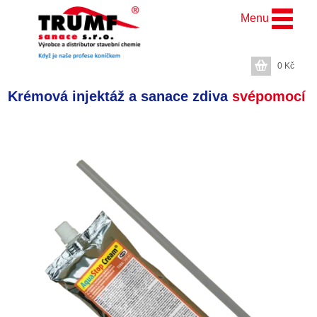
Menu
0
Kč
Krémová injektáž a sanace zdiva
svépomocí