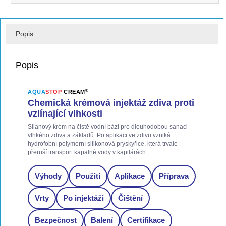
Popis
Popis
®
AQUA
STOP
CREAM
Chemická krémová injektáž zdiva proti
vzlínající vlhkosti
Silanový krém na čistě vodní bázi pro dlouhodobou sanaci
vlhkého zdiva a základů. Po aplikaci ve zdivu vzniká
hydrofobní polymerní silikonová pryskyřice, která trvale
přeruší transport kapalné vody v kapilárách.
Výhody
Použití
Aplikace
Příprava
Vrty
Po injektáži
Čištění
Bezpečnost
Balení
Certifikace