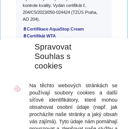
kontrole kvality. Vydán certifikát č.
204/C5/2023/050-024424 (TZÚS Praha,
AO 204).
Certifikace AquaStop Cream
📄
Certifikát WTA
📄
Spravovat
Souhlas s
✅ Z technického listu
🔗
cookies
Informace uvedené v tomto technickém
listu se opírají o naše nejlepší znalosti a
Na těchto webových stránkách se
zkušenosti podložené výsledky
používají soubory
cookies
a další
laboratorních zkoušek, praktických testů a
síťové identifikátory, které mohou
certifikací státní zkušebny TZÚS a nejvyšší
obsahovat osobní údaje (např. jak
německé zkušební autority WTA.
procházíte naše stránky a jaký obsah
Vzhledem k tomu, že je výrobek aplikován
vás zajímá). Tyto údaje nám pomáhají
mimo dosah naší kontroly, ručíme
provozovat a zlepšovat naše služby a