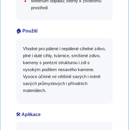
Minimum odpadu; šetrný k životnímu
prostředí
🏠 Použití
Vhodné pro pálené i nepálené cihelné zdivo,
plné i duté cihly, tvárnice, smíšené zdivo,
kameny s porézní strukturou i zdi s
vysokým podílem nesavého kamene.
Vysoce účinné ve většině savých i méně
savých průmyslových i přírodních
materiálech.
🛠️ Aplikace