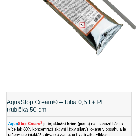
AquaStop Cream® – tuba 0,5 l + PET
trubička 50 cm
®
Aqua
Stop Cream
je
injektážní krém
(pasta) na silanové bázi s
více jak 80% koncentrací aktivní látky silan/siloxanu v obsahu a je
určený pro injektáž zdiva pro zamezení vzlínající vlhkosti.