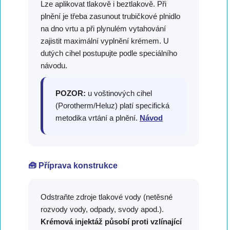
Lze aplikovat tlakově i beztlakově. Při
plnění je třeba zasunout trubičkové plnidlo
na dno vrtu a při plynulém vytahování
zajistit maximální vyplnění krémem. U
dutých cihel postupujte podle speciálního
návodu.
POZOR:
u voštinových cihel
(Porotherm/Heluz) platí specifická
metodika vrtání a plnění.
Návod
🧰 Příprava konstrukce
Odstraňte zdroje tlakové vody (netěsné
rozvody vody, odpady, svody apod.).
Krémová injektáž působí proti vzlínající