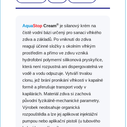
®
Aqua
Stop
Cream
je silanový krém na
čistě vodní bázi určený pro sanaci vlhkého
zdiva a základů. Po vniknutí do zdiva
reagují účinné složky s okolním vlhkým
prostředím a přímo ve zdivu vzniká
hydrofobní polymerní silikonová pryskyřice,
která není rozpustná ani dispergovatelná ve
vodě a vodu odpuzuje. Vytváří trvalou
clonu, jež brání pronikání vlhkosti v kapalné
formě a přerušuje transport vody v
kapilárách. Materiál zdiva si zachová
původní fyzikálně-mechanické parametry.
Výrobek neobsahuje organická
rozpouštědla a lze jej aplikovat injektážní
pumpou nebo aplikační pistolí (u tubového