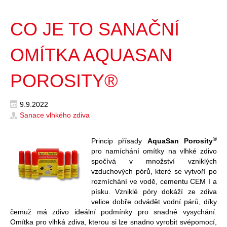
CO JE TO SANAČNÍ
OMÍTKA AQUASAN
POROSITY®
9.9.2022
Sanace vlhkého zdiva
®
Princip přísady
AquaSan Porosity
pro namíchání omítky na vlhké zdivo
spočívá v množství vzniklých
vzduchových pórů, které se vytvoří po
rozmíchání ve vodě, cementu CEM I a
písku. Vzniklé póry dokáží ze zdiva
velice dobře odvádět vodní párů, díky
čemuž má zdivo ideální podmínky pro snadné vysychání.
Omítka pro vlhká zdiva, kterou si lze snadno vyrobit svépomocí,