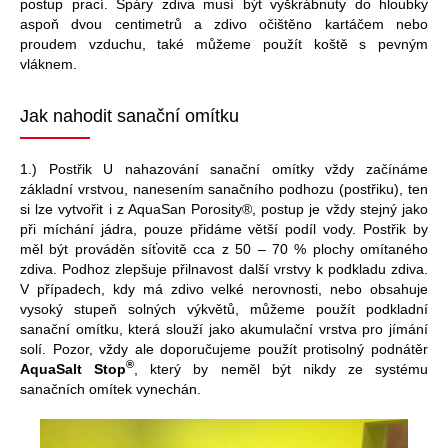
postup prací. Spáry zdiva musí být vyškrábnuty do hloubky
aspoň dvou centimetrů a zdivo očištěno kartáčem nebo
proudem vzduchu, také můžeme použít koště s pevným
vláknem.
Jak nahodit sanační omítku
1.) Postřik U nahazování sanační omítky vždy začínáme
základní vrstvou, nanesením sanačního podhozu (postřiku), ten
si lze vytvořit i z AquaSan Porosity®, postup je vždy stejný jako
při míchání jádra, pouze přidáme větší podíl vody. Postřik by
měl být prováděn síťovitě cca z 50 – 70 % plochy omítaného
zdiva. Podhoz zlepšuje přilnavost další vrstvy k podkladu zdiva.
V případech, kdy má zdivo velké nerovnosti, nebo obsahuje
vysoký stupeň solných výkvětů, můžeme použít podkladní
sanační omítku, která slouží jako akumulační vrstva pro jímání
solí. Pozor, vždy ale doporučujeme použít protisolný podnátěr
®
AquaSalt Stop
, který by neměl být nikdy ze systému
sanačních omítek vynechán.