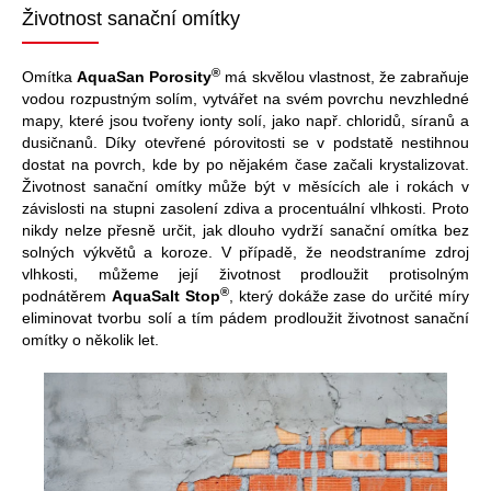
Životnost sanační omítky
®
Omítka
AquaSan Porosity
má skvělou vlastnost, že zabraňuje
vodou rozpustným solím, vytvářet na svém povrchu nevzhledné
mapy, které jsou tvořeny ionty solí, jako např. chloridů, síranů a
dusičnanů. Díky otevřené pórovitosti se v podstatě nestihnou
dostat na povrch, kde by po nějakém čase začali krystalizovat.
Životnost sanační omítky může být v měsících ale i rokách v
závislosti na stupni zasolení zdiva a procentuální vlhkosti. Proto
nikdy nelze přesně určit, jak dlouho vydrží sanační omítka bez
solných výkvětů a koroze. V případě, že neodstraníme zdroj
vlhkosti, můžeme její životnost prodloužit protisolným
®
podnátěrem
AquaSalt Stop
, který dokáže zase do určité míry
eliminovat tvorbu solí a tím pádem prodloužit životnost sanační
omítky o několik let.