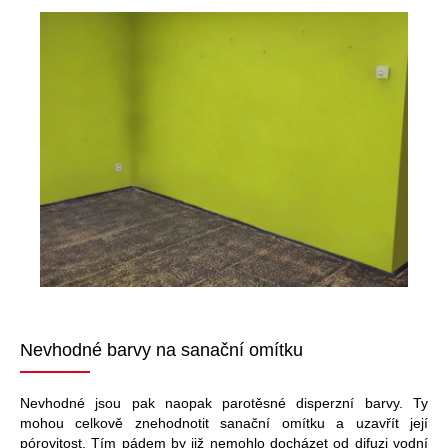
Nevhodné barvy na sanační omítku
Nevhodné jsou pak naopak parotěsné disperzní barvy. Ty
mohou celkově znehodnotit sanační omítku a uzavřít její
pórovitost. Tím pádem by již nemohlo docházet od difuzi vodní