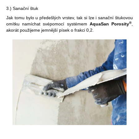
3.) Sanační štuk
Jak tomu bylo u předešlých vrstev, tak si lze i sanační štukovou
®
omítku namíchat svépomocí systémem
AquaSan Porosity
,
akorát použijeme jemnější písek o frakci 0,2.