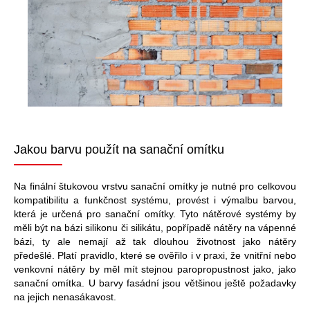
Jakou barvu použít na sanační omítku
Na finální štukovou vrstvu sanační omítky je nutné pro celkovou
kompatibilitu a funkčnost systému, provést i výmalbu barvou,
která je určená pro sanační omítky. Tyto nátěrové systémy by
měli být na bázi silikonu či silikátu, popřípadě nátěry na vápenné
bázi, ty ale nemají až tak dlouhou životnost jako nátěry
předešlé. Platí pravidlo, které se ověřilo i v praxi, že vnitřní nebo
venkovní nátěry by měl mít stejnou paropropustnost jako, jako
sanační omítka. U barvy fasádní jsou většinou ještě požadavky
na jejich nenasákavost.