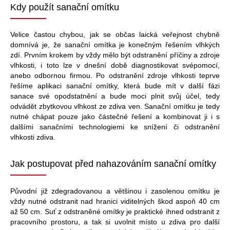
Kdy použít sanační omítku
Velice častou chybou, jak se občas laická veřejnost chybně
domnívá je, že sanační omítka je konečným řešením vlhkých
zdí. Prvním krokem by vždy mělo být odstranění příčiny a zdroje
vlhkosti, i toto lze v dnešní době diagnostikovat svépomocí,
anebo odbornou firmou. Po odstranění zdroje vlhkosti teprve
řešíme aplikaci sanační omítky, která bude mít v další fázi
sanace své opodstatnění a bude moci plnit svůj účel, tedy
odvádět zbytkovou vlhkost ze zdiva ven. Sanační omítku je tedy
nutné chápat pouze jako částečné řešení a kombinovat ji i s
dalšími sanačními technologiemi ke snížení či odstranění
vlhkosti zdiva.
Jak postupovat před nahazováním sanační omítky
Původní již zdegradovanou a většinou i zasolenou omítku je
vždy nutné odstranit nad hranici viditelných škod aspoň 40 cm
až 50 cm. Suť z odstraněné omítky je praktické ihned odstranit z
pracovního prostoru, a tak si uvolnit místo u zdiva pro další