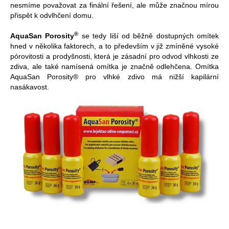
nesmíme považovat za finální řešení, ale může značnou mírou
přispět k odvlhčení domu.
®
AquaSan Porosity
se tedy liší od běžně dostupných omítek
hned v několika faktorech, a to především v již zmíněné vysoké
pórovitosti a prodyšnosti, která je zásadní pro odvod vlhkosti ze
zdiva, ale také namísená omítka je značně odlehčena. Omítka
AquaSan Porosity® pro vlhké zdivo má nižší kapilární
nasákavost.