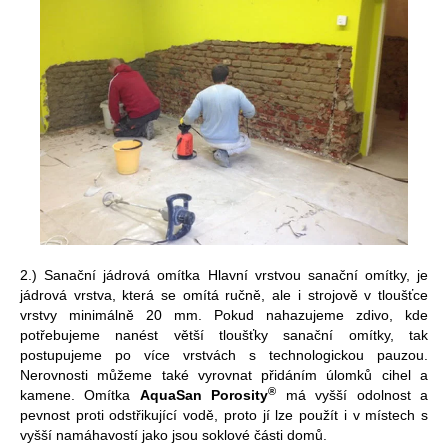
2.) Sanační jádrová omítka Hlavní vrstvou sanační omítky, je
jádrová vrstva, která se omítá ručně, ale i strojově v tloušťce
vrstvy minimálně 20 mm. Pokud nahazujeme zdivo, kde
potřebujeme nanést větší tloušťky sanační omítky, tak
postupujeme po více vrstvách s technologickou pauzou.
Nerovnosti můžeme také vyrovnat přidáním úlomků cihel a
®
kamene. Omítka
AquaSan Porosity
má vyšší odolnost a
pevnost proti odstřikující vodě, proto jí lze použít i v místech s
vyšší namáhavostí jako jsou soklové části domů.